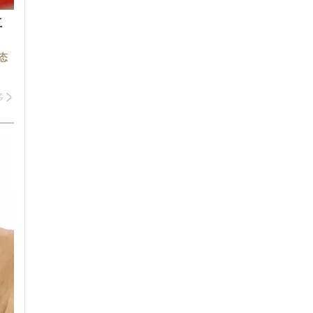
立
态
多