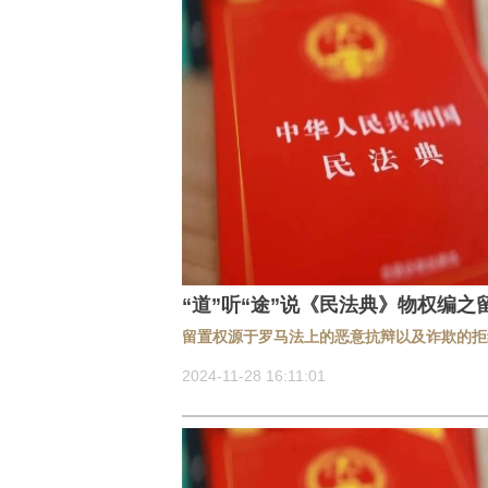
“道”听“途”说《民法典》物权编之
留置权源于罗马法上的恶意抗辩以及诈欺的拒
2024-11-28 16:11:01