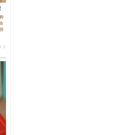
读
购
全
明
多