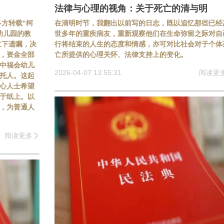
法律与心理的视角：关于死亡的清与明
多方转载“柯
在清明时节，我翻出以前写的日志，既以追忆那些已经
幼儿园的教
世多年的重疾病友，重新观察他们在生命弥留之际对自
立下遗嘱，决
行将结束的人生的态度和情感，亦可对比社会对于个体
，资金全部
亡所提供的心理关怀、法律支持上的变化。
中福会幼儿
2026-04-07 13:55:31
阅读更
托人。这起
心人士希望
于纸上。以
点，为普通人
阅读更多