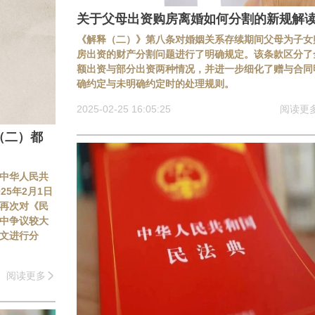
关于父母出资购房离婚如何分割的新规解
《解释（二）》第八条对婚姻关系存续期间父母为子女
房出资的财产分割问题进行了明确规定。该条款区分了
额出资与部分出资两种情况，并进一步细化了赠与合同
确约定与未明确约定时的处理规则。
2025-02-25 16:05:25
阅读更
（二）都
《中华人民共
5年2月1日
再次对《民
中争议较大
文进行分
阅读更多