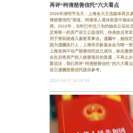
再评“柯倩慈善信托”六大看点
2026年清明节当天，上海各大主流媒体再次
倩慈善信托”报道。柯倩老人退休前是中福会
师。2010年，当时已年过八旬的她在公证处
定将唯一的房产设立公益信托，待身故后变卖
用于资助困难儿童教育事业。遗嘱中，她指定
园为遗嘱执行人，上海宋庆龄基金会为唯一受
上海首例不动产慈善信托设立成功，标志着爱
在生后将房产投入慈善项目的意愿，不再止步
案说法，我们再评“柯倩慈善信托”的六大看
设立遗嘱慈善信托提供参考。
2026-04-07 14:08:59