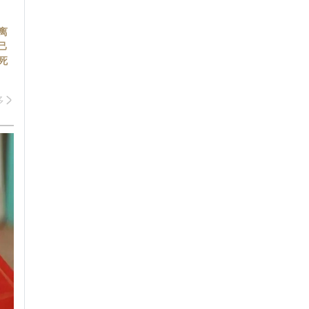
离
己
死
多