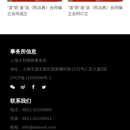
“道”听“途”说《民法典》合同编
“道”听“途”说《民法典》合同编
之合同成立
之合同订立
事务所信息
上海大邦律师事务所
地址：上海市浦东新区陆家嘴环路1233号汇亚大厦8层
沪ICP备11026599号-1
联系我们
电话
：
8621-52134900
传真
：8621-52134911
邮箱
：
info@debund.com