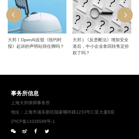
大邦丨OpenAI反驳《纽约时
大邦 | 《反垄断法》增加安全
报》起诉的声明站得住脚吗？
港后，中小企业拿回转售定价
权了吗？
事务所信息
上海大邦律师事务所
地址：上海市浦东新区陆家嘴环路1233号汇亚大厦8层
沪ICP备11026599号-1