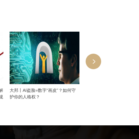
解
大邦丨AI盗脸=数字“画皮”？如何守
大邦代理小i专利行政诉讼 
规
护你的人格权？
获胜诉判决