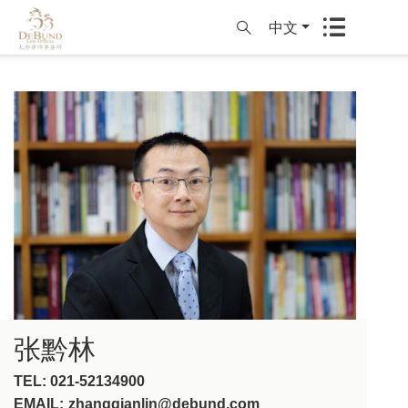
中文
张黔林
TEL
:
021-52134900
EMAIL
:
zhangqianlin@debund.com