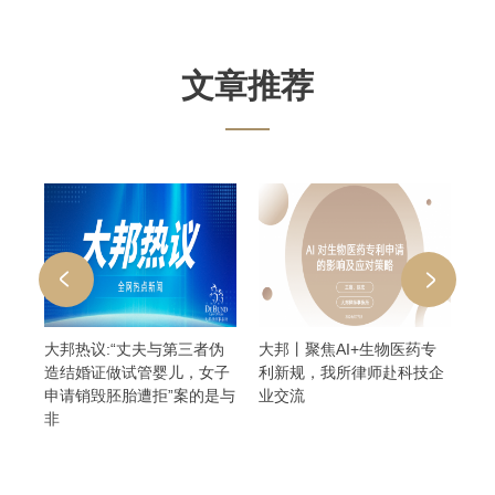
文章推荐
海
大邦热议:“丈夫与第三者伪
大邦丨聚焦AI+生物医药专
大
造结婚证做试管婴儿，女子
利新规，我所律师赴科技企
选
申请销毁胚胎遭拒”案的是与
业交流
权
非