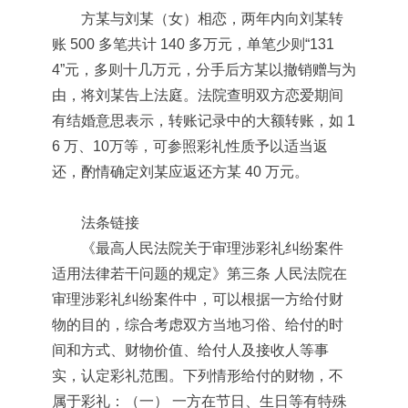
方某与刘某（女）相恋，两年内向刘某转
账 500 多笔共计 140 多万元，单笔少则“131
4”元，多则十几万元，分手后方某以撤销赠与为
由，将刘某告上法庭。法院查明双方恋爱期间
有结婚意思表示，转账记录中的大额转账，如 1
6 万、10万等，可参照彩礼性质予以适当返
还，酌情确定刘某应返还方某 40 万元。
法条链接
《最高人民法院关于审理涉彩礼纠纷案件
适用法律若干问题的规定》第三条 人民法院在
审理涉彩礼纠纷案件中，可以根据一方给付财
物的目的，综合考虑双方当地习俗、给付的时
间和方式、财物价值、给付人及接收人等事
实，认定彩礼范围。下列情形给付的财物，不
属于彩礼：（一） 一方在节日、生日等有特殊