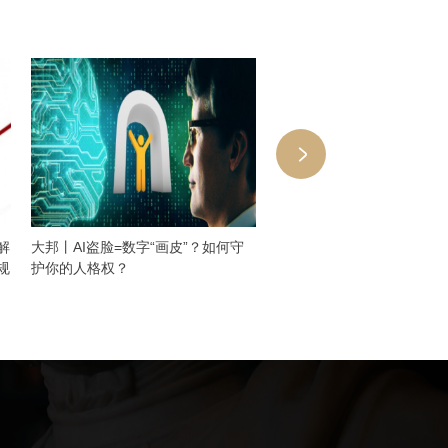
解
大邦丨AI盗脸=数字“画皮”？如何守
大邦代理小i专利行政诉讼 
规
护你的人格权？
获胜诉判决