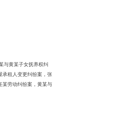
某与黄某子女抚养权纠
屋承租人变更纠纷案，张
任某劳动纠纷案，黄某与