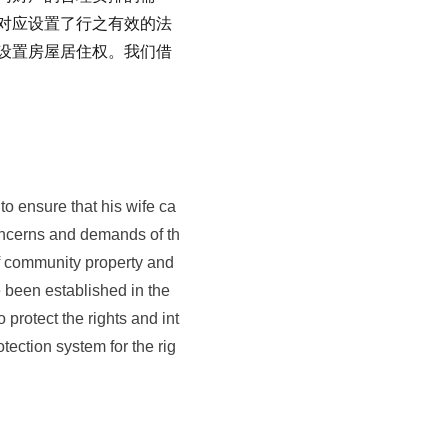
对应设置了行之有效的法
设置房屋居住权。我们借
 ensure that his wife ca
oncerns and demands of th
f community property and
e been established in the
protect the rights and int
tection system for the rig