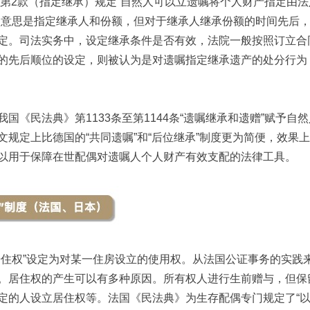
3条第2款（指定继承）规定“自然人可以立遗嘱将个人财产指定由
的意思是指定继承人和份额，但对于继承人继承份额的时间先后
定。司法实务中，设定继承条件是否有效，法院一般按照订立合
的先后顺位的设定，则被认为是对遗嘱指定继承遗产的处分行为
《民法典》第1133条至第1144条“遗嘱继承和遗赠”赋予自
文规定上比德国的“共同遗嘱”和“后位继承”制度更为简便，效果
以用于保障在世配偶对遗嘱人个人财产有效支配的法律工具。
权”设定为对某一住房设立的使用权。从法国公证事务的实践
。居住权的产生可以有多种原因。所有权人进行生前赠与，但保
定的人设立居住权等。法国《民法典》为生存配偶专门规定了“