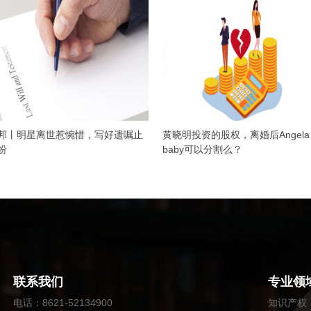
邦丨明星离世惹惋惜，写好遗嘱止
黄晓明投资的股权，离婚后Angela
纷
baby可以分割么？
联系我们
专业领
电话
：
8621-52134900
知识产权