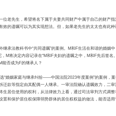
位老先生，希望将名下属于夫妻共同财产中属于自己的财产指
有效的遗嘱可以为其实现想法。但，如果老先生的太太也有此种
承法教科书中“共同遗嘱”的案例。M和F生活在和谐的婚姻中
配，M将决定内容记录在“M和F夫妇的遗嘱之中，M和F先后签名
M能否成为F的继承人？
“婚姻家庭与继承纠纷——中国法院2023年度案例”的案例，
拆迁款等指定由其配偶一人继承。一审法院确认遗嘱效力，二审
终生居住使用的权利，从法律效力上看，通过司法审判方式调整
设置和保护居住权保障弱势群体的居住权权益的做法，能否适用