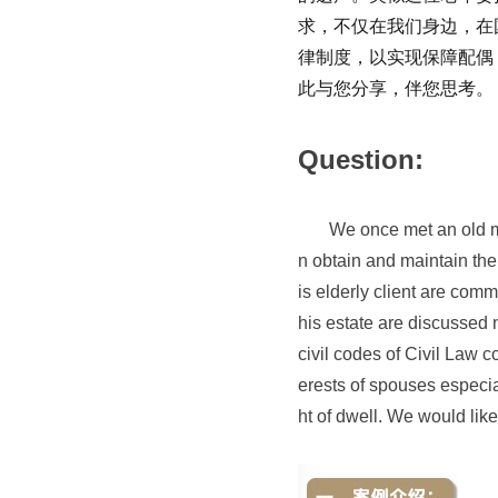
求，不仅在我们身边，在
律制度，以实现保障配偶
此与您分享，伴您思考。
Question:
We once met an old man w
n obtain and maintain th
is elderly client are co
his estate are discussed 
civil codes of Civil Law 
erests of spouses especia
ht of dwell. We would lik