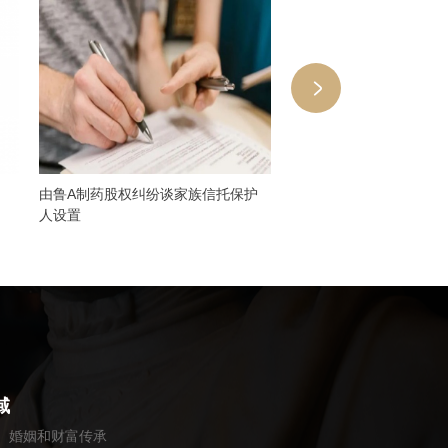
由鲁A制药股权纠纷谈家族信托保护
小议婚姻存续期间的股权
人设置
一个案例说起
域
婚姻和财富传承