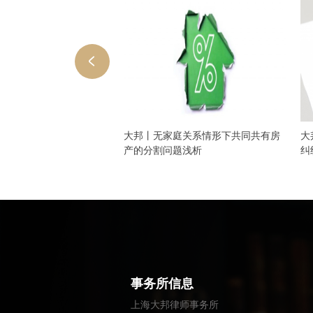
继承涉外遗产
大邦丨无家庭关系情形下共同共有房
大
产的分割问题浅析
纠
事务所信息
上海大邦律师事务所