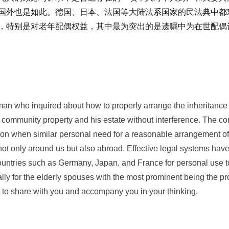
国外也是如此。德国、日本、法国等大陆法系国家的民法典中都
，特别是对老年配偶权益，其中最为突出的是遗嘱中为在世配偶
ho inquired about how to properly arrange the inheritance to
e community property and his estate without interference. The c
mmon when similar personal need for a reasonable arrangement o
not only around us but also abroad. Effective legal systems hav
countries such as Germany, Japan, and France for personal use to 
lly for the elderly spouses with the most prominent being the pro
e to share with you and accompany you in your thinking.