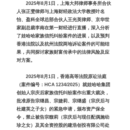
2025年8月1日，上海大邦律师事务所合伙
人张正雯律师与上海财经政法大学教授叶名
怡、盈科全球总部合伙人王光英律师、京华世
家副总裁李南在第一财经进行
直播
，深入分析
了娃哈哈家族信托纠纷案件的进展，以及预判
香港法院以及杭州法院两地诉讼案件的可能结
果，共同探讨家族财富传承中的法律风险及应
对方案。
2025年8月1日，香港高等法院原讼法庭
（案件编号：HCA 1234/2025）就娃哈哈集团
创始人宗庆后家族信托纠纷案作出重大裁决，
批准原告宗继昌、宗婕莉、宗继盛（宗庆后与
杜建英之子女）的紧急申请，颁布资产保全
令，禁止被告宗馥莉（宗庆后与现任配偶施幼
珍之女）及其全资控股的建浩创投有限公司处