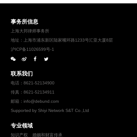
事务所信息
上海大邦律师事务所
地址：上海市浦东新区陆家嘴环路1233号汇亚大厦8层
沪ICP备11026599号-1
联系我们
电话
：
8621-52134900
传真
：8621-52134911
邮箱
：
info@debund.com
Supported by Shiyi Network S&T Co.,Ltd
专业领域
知识产权
婚姻和财富传承