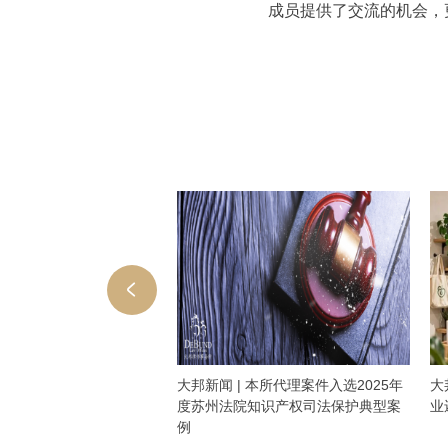
成员提供了交流的机会，
AI+生物医药专利新规，我
大邦新闻 | 本所代理案件入选2025年
大
技企业交流
度苏州法院知识产权司法保护典型案
业
例