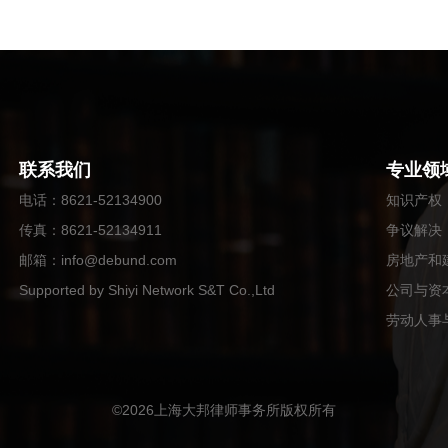
联系我们
专业领
电话
：
8621-52134900
知识产权
传真
：8621-52134911
争议解决
邮箱
：
info@debund.com
房地产和
Supported by Shiyi Network S&T Co.,Ltd
公司与资
劳动人事
©
2026
上海大邦律师事务所版权所有